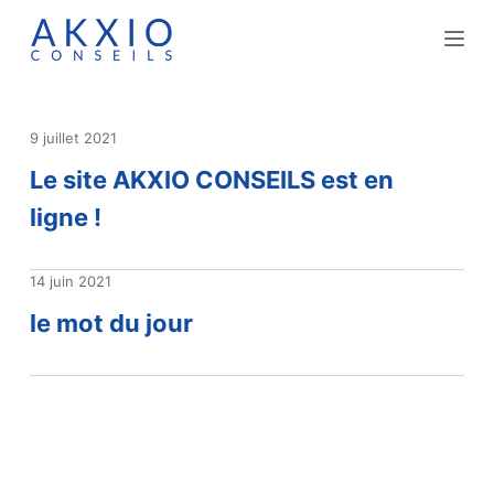
P
a
s
s
9 juillet 2021
e
Le site AKXIO CONSEILS est en
r
a
ligne !
u
c
14 juin 2021
o
le mot du jour
n
t
e
n
u