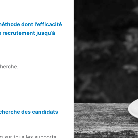
éthode dont l’efficacité
e recrutement jusqu’à
herche.
cherche des candidats
g sur tous les supports