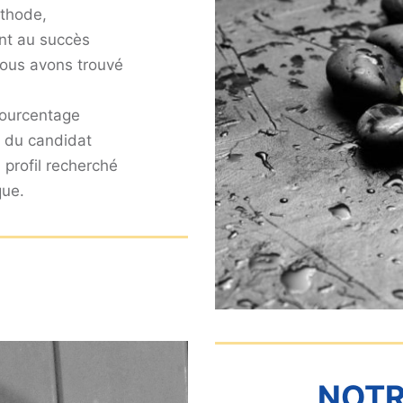
éthode,
ent au succès
 vous avons trouvé
 pourcentage
e du candidat
 profil recherché
que.
NOTR