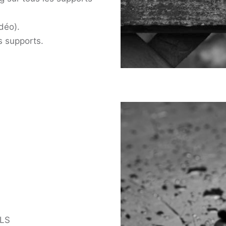
déo).
s supports.
ILS