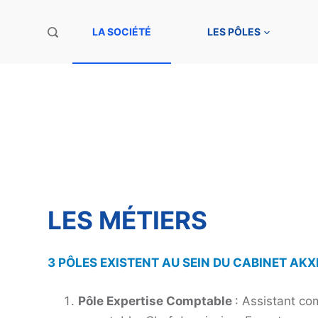
P
LA SOCIÉTÉ
LES PÔLES
a
s
s
e
cabinet
r
a
u
c
o
LES MÉTIERS
n
t
e
3 PÔLES EXISTENT AU SEIN DU CABINET AKXI
n
u
Pôle Expertise Comptable
: Assistant co